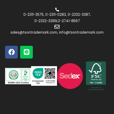
0-2311-3575, 0-2311-0283, 0-2332-3387,
0-2332-3389,0-2741-8567
sales@tsontrademark.com, info@tsontrademark.com
F
L
a
i
c
n
e
e
b
o
o
k